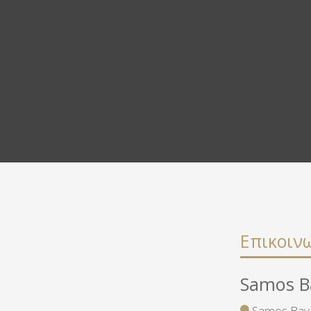
Επικοιν
Samos B
Samos Bay H