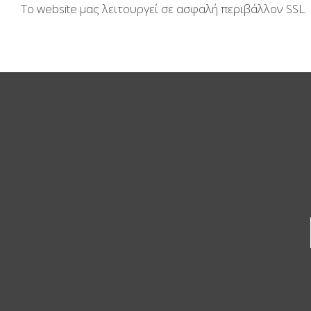
Το website μας λειτουργεί σε ασφαλή περιβάλλον SSL.